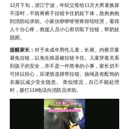
12月下旬，浙江宁波，年轻父母给11月大男童换尿
不湿时，不慎将裤子拉链卡住奶娃下体，急匆匆抱
到消防站求助。小家伙咿咿呀呀疼得哇哇哭，看得
人十分心疼，救援人员小心剪切取下拉链，帮奶娃
脱困。
提醒家长：
对于未成年男性儿童，长裤、内裤尽量
避免拉链，以免生殖器被拉链卡住。儿童穿着关系
到孩子的安全，并不是一件简单的小事，家长切不
可掉以轻心，应谨慎选择带拉链、抽绳及有配饰的
衣服以减少安全隐患。 类似情况，自己不能处理
时，拨打119电话向消防员求助。