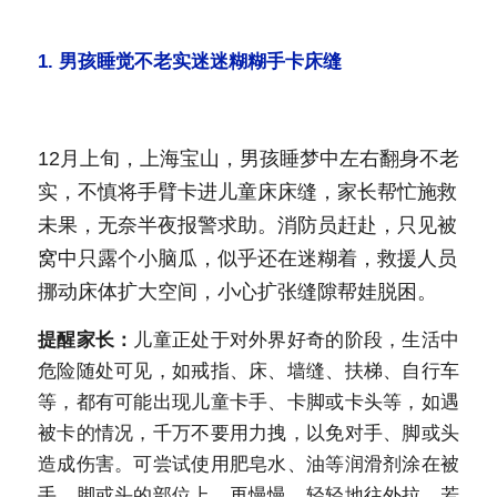
1.
男孩睡觉不老实迷迷糊糊手卡床缝
12月上旬，上海宝山，男孩睡梦中左右翻身不老
实，不慎将手臂卡进儿童床床缝，家长帮忙施救
未果，无奈半夜报警求助。消防员赶赴，只见被
窝中只露个小脑瓜，似乎还在迷糊着，救援人员
挪动床体扩大空间，小心扩张缝隙帮娃脱困。
提醒家长：
儿童正处于对外界好奇的阶段，生活中
危险随处可见，如戒指、床、墙缝、扶梯、自行车
等，都有可能出现儿童卡手、卡脚或卡头等，如遇
被卡的情况，千万不要用力拽，以免对手、脚或头
造成伤害。可尝试使用肥皂水、油等润滑剂涂在被
手、脚或头的部位上，再慢慢、轻轻地往外拉。若