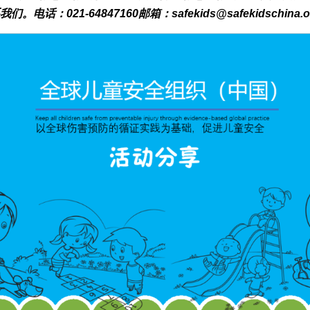
我们。电话：021-64847160邮箱：safekids@safekidschina.o