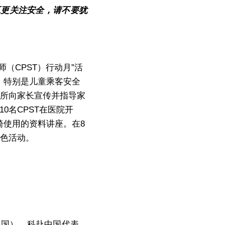
工更关注安全，请不要犹
（CPST）行动月”活
，特别是儿童乘客安全
场所向家长宣传并指导家
0名CPST在医院开
椅使用的资料讲座。在
8
特色活动。
中国），科赴中国代表，