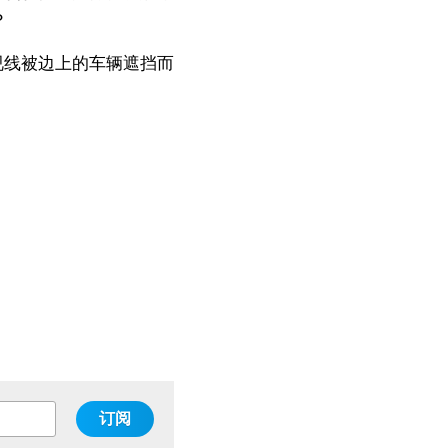
？
视线被边上的车辆遮挡而
订阅