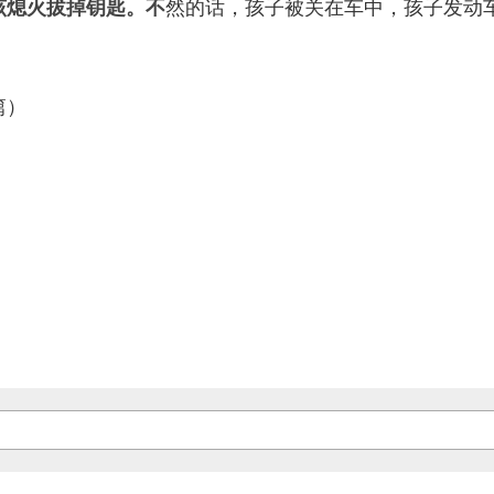
该熄火拔掉钥匙。不
然的话，孩子被关在车中，孩子发动
篇）