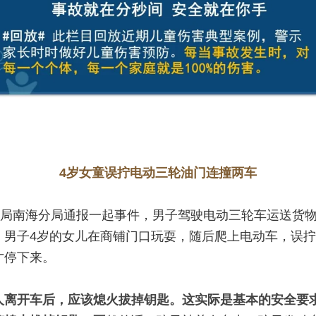
4岁女童误拧电动三轮油门连撞两车
公安局南海分局通报一起事件，男子驾驶电动三轮车运送货
。男子4岁的女儿在商铺门口玩耍，随后爬上电动车，误
才停下来。
人离开车后，应该熄火拔掉钥匙。这实际是基本的安全要