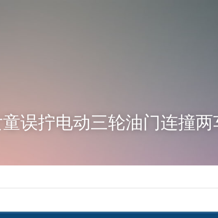
女童误拧电动三轮油门连撞两