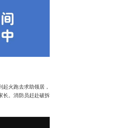
到起火跑去求助领居，
家长。消防员赶赴破拆