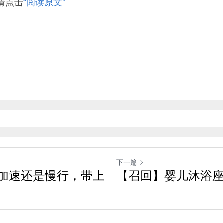
请点击
“阅读原文”
下一篇
加速还是慢行，带上
【召回】婴儿沐浴