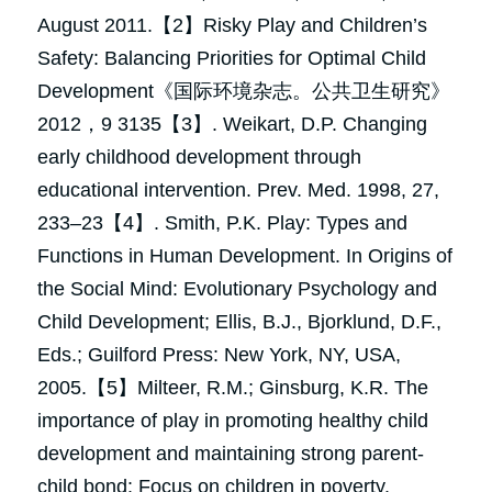
August 2011.【2】Risky Play and Children’s 
Safety: Balancing Priorities for Optimal Child 
Development《国际环境杂志。公共卫生研究》
2012，9 3135【3】. Weikart, D.P. Changing 
early childhood development through 
educational intervention. Prev. Med. 1998, 27, 
233–23【4】. Smith, P.K. Play: Types and 
Functions in Human Development. In Origins of 
the Social Mind: Evolutionary Psychology and 
Child Development; Ellis, B.J., Bjorklund, D.F., 
Eds.; Guilford Press: New York, NY, USA, 
2005.【5】Milteer, R.M.; Ginsburg, K.R. The 
importance of play in promoting healthy child 
development and maintaining strong parent-
child bond: Focus on children in poverty. 