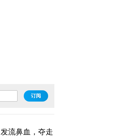
订阅
引发流鼻血，夺走