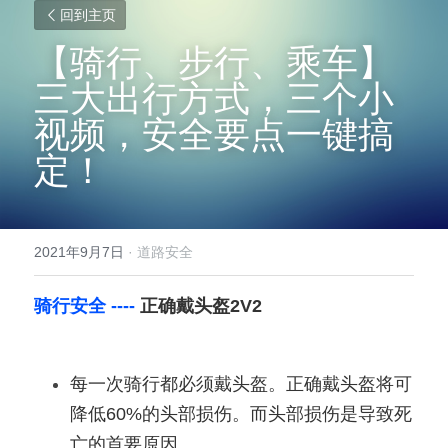
回到主页
【骑行、步行、乘车】
三大出行方式，三个小
视频，安全要点一键搞
定！
2021年9月7日
·
道路安全
骑行安全 ----
正确戴头盔2V2
每一次骑行都必须戴头盔。正确戴头盔将可
降低60%的头部损伤。而头部损伤是导致死
亡的首要原因。