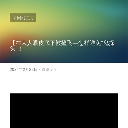
回到主页
【在大人眼皮底下被撞飞—怎样避免“鬼探
头”！
2024年2月22日
·
道路安全