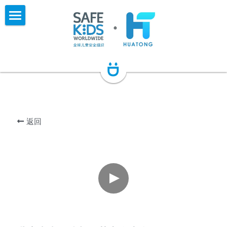
×
×
商品分类
博客分类
首页
安全产品
所有博客分类
关于我们
新闻发布
新闻中心
全球儿童安全组织（中国）
往期活动
Safe Kids China
研究成果
新闻发布
返回
公益项目
SK项目
活动简报
SK认证与培训
儿童伤害研究报告
儿童性教育
华健儿童伤害预防公益基金会
SK年报
教育资源
CPST儿童乘客安全认证技术师
专家聊安全
SK认证讲师
课程与产品
崔老师聊安全
用药安全
科普与案例
伤害预防网站
安全教育课程
居家安全
安全贴士
安全产品
支持与联系
儿童交通安全