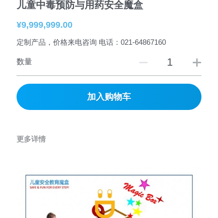
儿童中毒预防与用药安全魔盒
道路安全
安全视频
儿童假期安全
合作伙伴
搜索
¥9,999,999.00
水域安全
常见家庭急救方法
定制产品，价格来电咨询 电话：021-64867160
儿童乘客安全
志愿者招募
简体中文
娱乐活动安全
数量
性教育
儿童用药安全
联系我们
简体中文
其他安全
公益项目
English
加入购物车
儿童乘客安全
儿童产品安全
更多详情
安全贴士
Freedom to Breath