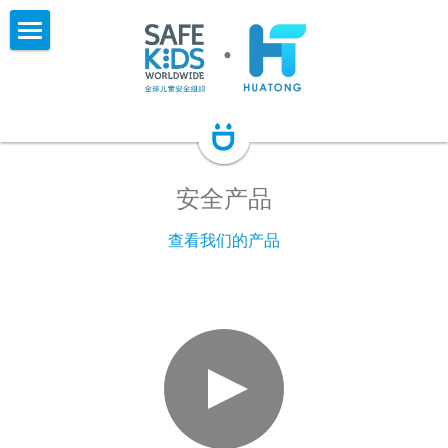
×
×
商品分类
博客分类
首页
安全产品
所有博客分类
关于我们
新闻发布
新闻中心
全球儿童安全组织（中国）
安全产品
往期活动
Safe Kids China
研究成果
新闻发布
查看我们的产品
公益项目
SK项目
活动简报
SK认证与培训
儿童伤害研究报告
儿童性教育
华健儿童伤害预防公益基金会
SK年报
教育资源
CPST儿童乘客安全认证技术师
专家聊安全
SK认证讲师
课程与产品
崔老师聊安全
用药安全
科普与案例
伤害预防网站
安全教育课程
居家安全
安全贴士
安全产品
支持与联系
儿童交通安全