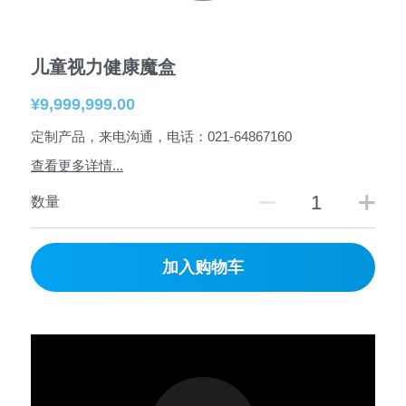
道路安全
安全视频
儿童假期安全
合作伙伴
搜索
儿童视力健康魔盒
水域安全
常见家庭急救方法
儿童乘客安全
志愿者招募
简体中文
¥9,999,999.00
娱乐活动安全
性教育
儿童用药安全
联系我们
简体中文
定制产品，来电沟通，电话：021-64867160
其他安全
公益项目
查看更多详情...
English
儿童乘客安全
数量
儿童产品安全
加入购物车
安全贴士
Freedom to Breath